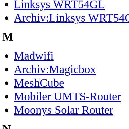
Linksys WRT54GL
Archiv:Linksys WRT54G
M
Madwifi
Archiv:Magicbox
MeshCube
Mobiler UMTS-Router
Moonys Solar Router
N