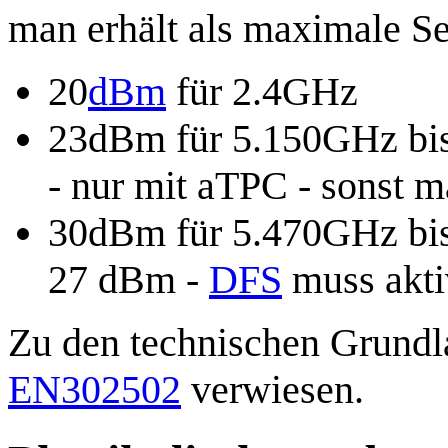
man erhält als maximale S
20
dBm
für 2.4GHz
23dBm für 5.150GHz bis
- nur mit aTPC - sonst 
30dBm für 5.470GHz bis
27 dBm -
DFS
muss aktiv
Zu den technischen Grundl
EN302502
verwiesen.