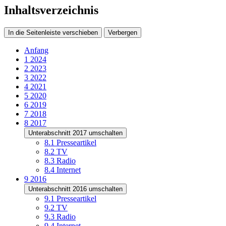
Inhaltsverzeichnis
In die Seitenleiste verschieben
Verbergen
Anfang
1
2024
2
2023
3
2022
4
2021
5
2020
6
2019
7
2018
8
2017
Unterabschnitt 2017 umschalten
8.1
Presseartikel
8.2
TV
8.3
Radio
8.4
Internet
9
2016
Unterabschnitt 2016 umschalten
9.1
Presseartikel
9.2
TV
9.3
Radio
9.4
Internet