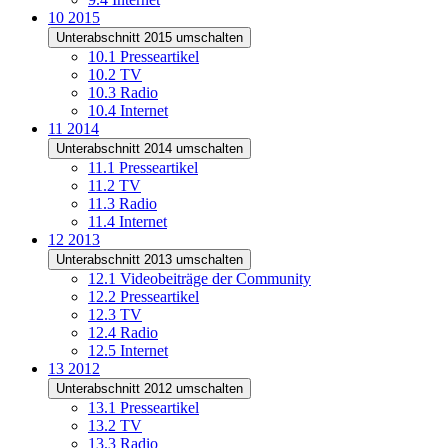
10
2015
Unterabschnitt 2015 umschalten
10.1
Presseartikel
10.2
TV
10.3
Radio
10.4
Internet
11
2014
Unterabschnitt 2014 umschalten
11.1
Presseartikel
11.2
TV
11.3
Radio
11.4
Internet
12
2013
Unterabschnitt 2013 umschalten
12.1
Videobeiträge der Community
12.2
Presseartikel
12.3
TV
12.4
Radio
12.5
Internet
13
2012
Unterabschnitt 2012 umschalten
13.1
Presseartikel
13.2
TV
13.3
Radio