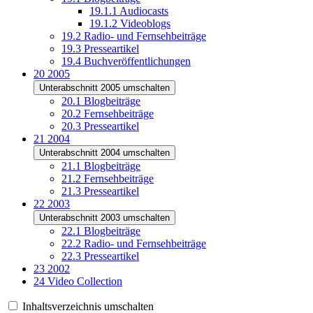
19.1.1
Audiocasts
19.1.2
Videoblogs
19.2
Radio- und Fernsehbeiträge
19.3
Presseartikel
19.4
Buchveröffentlichungen
20
2005
Unterabschnitt 2005 umschalten
20.1
Blogbeiträge
20.2
Fernsehbeiträge
20.3
Presseartikel
21
2004
Unterabschnitt 2004 umschalten
21.1
Blogbeiträge
21.2
Fernsehbeiträge
21.3
Presseartikel
22
2003
Unterabschnitt 2003 umschalten
22.1
Blogbeiträge
22.2
Radio- und Fernsehbeiträge
22.3
Presseartikel
23
2002
24
Video Collection
Inhaltsverzeichnis umschalten