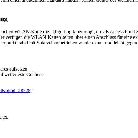
ung
hnlichen WLAN-Karte die nötige Logik beibringt, um als Access Poin
Leider verfügen die WLAN-Karten selten über einen Anschluss für eine 
ter praktikabel mit Solarzellen betrieben werden kann und leicht gegen
wares aufsetzen
nd wetterfeste Gehäuse
oint&oldid=28728
“
itet.