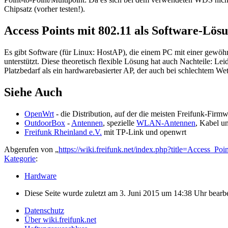
Chipsatz (vorher testen!).
Access Points mit 802.11 als Software-Lös
Es gibt Software (für Linux: HostAP), die einem PC mit einer gewö
unterstützt. Diese theoretisch flexible Lösung hat auch Nachteile: 
Platzbedarf als ein hardwarebasierter AP, der auch bei schlechtem Wet
Siehe Auch
OpenWrt
- die Distribution, auf der die meisten Freifunk-Firm
OutdoorBox
-
Antennen
, spezielle
WLAN-Antennen
, Kabel u
Freifunk Rheinland e.V.
mit TP-Link und openwrt
Abgerufen von „
https://wiki.freifunk.net/index.php?title=Access_P
Kategorie
:
Hardware
Diese Seite wurde zuletzt am 3. Juni 2015 um 14:38 Uhr bearbe
Datenschutz
Über wiki.freifunk.net