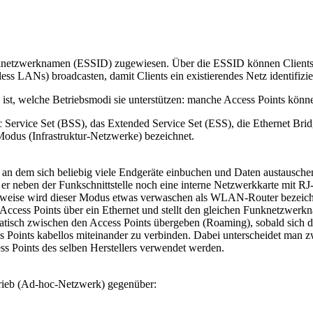
etzwerknamen (ESSID) zugewiesen. Über die ESSID können Clients ve
s LANs) broadcasten, damit Clients ein existierendes Netz identifizi
ist, welche Betriebsmodi sie unterstützen: manche Access Points könn
Service Set (BSS), das Extended Service Set (ESS), die Ethernet Bridg
Modus (Infrastruktur-Netzwerke) bezeichnet.
n, an dem sich beliebig viele Endgeräte einbuchen und Daten austausch
 er neben der Funkschnittstelle noch eine interne Netzwerkkarte mit RJ
ilweise wird dieser Modus etwas verwaschen als WLAN-Router bezeich
Access Points über ein Ethernet und stellt den gleichen Funknetzwerk
tisch zwischen den Access Points übergeben (Roaming), sobald sich de
ss Points kabellos miteinander zu verbinden. Dabei unterscheidet man
ss Points des selben Herstellers verwendet werden.
trieb (Ad-hoc-Netzwerk) gegenüber: