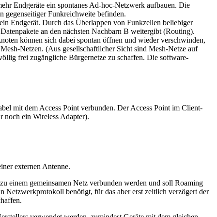
 mehr Endgeräte ein spontanes Ad-hoc-Netzwerk aufbauen. Die
in gegenseitiger Funkreichweite befinden.
ein Endgerät. Durch das Überlappen von Funkzellen beliebiger
Datenpakete an den nächsten Nachbarn B weitergibt (Routing).
noten können sich dabei spontan öffnen und wieder verschwinden,
 Mesh-Netzen. (Aus gesellschaftlicher Sicht sind Mesh-Netze auf
öllig frei zugängliche Bürgernetze zu schaffen. Die software-
abel mit dem Access Point verbunden. Der Access Point im Client-
r noch ein Wireless Adapter).
einer externen Antenne.
iese zu einem gemeinsamen Netz verbunden werden und soll Roaming
etzwerkprotokoll benötigt, für das aber erst zeitlich verzögert der
haffen.
Herstellers verwendet werden, zumindest Geräte mit dem gleichen