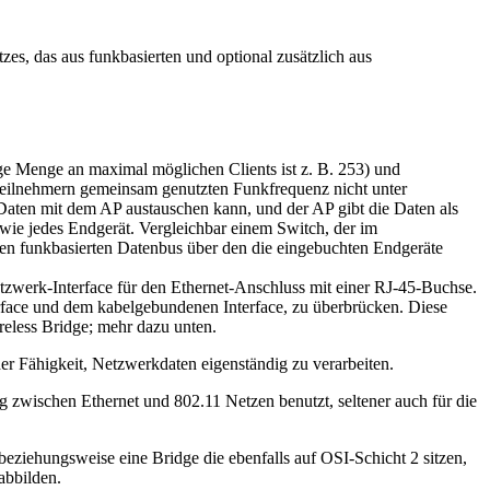
es, das aus funkbasierten und optional zusätzlich aus
e Menge an maximal möglichen Clients ist z. B. 253) und
Teilnehmern gemeinsam genutzten Funkfrequenz nicht unter
aten mit dem AP austauschen kann, und der AP gibt die Daten als
o wie jedes Endgerät. Vergleichbar einem Switch, der im
inen funkbasierten Datenbus über den die eingebuchten Endgeräte
zwerk-Interface für den Ethernet-Anschluss mit einer RJ-45-Buchse.
rface und dem kabelgebundenen Interface, zu überbrücken. Diese
ireless Bridge; mehr dazu unten.
r Fähigkeit, Netzwerkdaten eigenständig zu verarbeiten.
zwischen Ethernet und 802.11 Netzen benutzt, seltener auch für die
beziehungsweise eine Bridge die ebenfalls auf OSI-Schicht 2 sitzen,
abbilden.