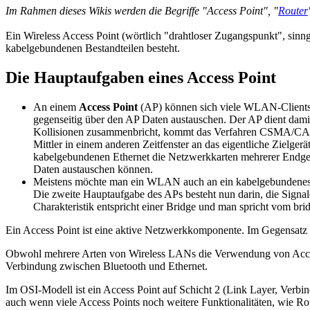
Im Rahmen dieses Wikis werden die Begriffe "Access Point", "
Router
Ein Wireless Access Point (wörtlich "drahtloser Zugangspunkt", sinng
kabelgebundenen Bestandteilen besteht.
Die Hauptaufgaben eines Access Point
An einem
Access Point
(AP) können sich viele WLAN-Clients (
gegenseitig über den AP Daten austauschen. Der AP dient damit
Kollisionen zusammenbricht, kommt das Verfahren CSMA/CA zum
Mittler in einem anderen Zeitfenster an das eigentliche Zielger
kabelgebundenen Ethernet die Netzwerkkarten mehrerer Endgerät
Daten austauschen können.
Meistens möchte man ein WLAN auch an ein kabelgebundenes Eth
Die zweite Hauptaufgabe des APs besteht nun darin, die Signa
Charakteristik entspricht einer Bridge und man spricht vom bri
Ein Access Point ist eine aktive Netzwerkkomponente. Im Gegensatz 
Obwohl mehrere Arten von Wireless LANs die Verwendung von Access 
Verbindung zwischen Bluetooth und Ethernet.
Im OSI-Modell ist ein Access Point auf Schicht 2 (Link Layer, Verbin
auch wenn viele Access Points noch weitere Funktionalitäten, wie Ro