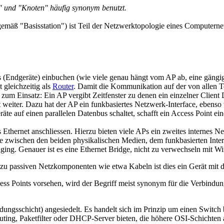
" und "Knoten" häufig synonym benutzt.
emäß "Basisstation") ist Teil der Netzwerktopologie eines Computernetz
Endgeräte) einbuchen (wie viele genau hängt vom AP ab, eine gängig
 gleichzeitig als
Router
. Damit die Kommunikation auf der von allen 
 Einsatz: Ein AP vergibt Zeitfenster zu denen ein einzelner Client D
ät weiter. Dazu hat der AP ein funkbasiertes Netzwerk-Interface, ebens
e auf einen parallelen Datenbus schaltet, schafft ein Access Point e
ernet anschliessen. Hierzu bieten viele APs ein zweites internes Net
le zwischen den beiden physikalischen Medien, dem funkbasierten Inte
dging. Genauer ist es eine Ethernet Bridge, nicht zu verwechseln mit W
zu passiven Netzkomponenten wie etwa Kabeln ist dies ein Gerät mit de
Points vorsehen, wird der Begriff meist synonym für die Verbindung 
dungsschicht) angesiedelt. Es handelt sich im Prinzip um einen Switch 
uting, Paketfilter oder DHCP-Server bieten, die höhere OSI-Schichten 