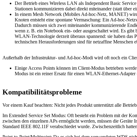
Der Betrieb eines Wireless LAN als Independent Basic Servic
Stationen kommunizieren dabei direkt miteinander (statt über e
In einem Mesh Network (Mobiles Ad-hoc-Netz, MANET) wird (al
Knoten entsteht eine spontane Vermaschung: Ein Ad-hoc-Netzw
Dadurch müssen sich zwei miteinander kommunizierende Endkno
wenn z. B. ein Notebook ein- oder ausgeschaltet wird. Es gib
WLAN-Technologie derzeit überaus spannend: sie haben das Pote
technischen Herausforderungen sind für netzaffine Menschen 
Außerhalb der Infrastruktur- und Ad-hoc-Modi wird oft noch ein Clie
Einige Access Points können im Client-Modus betrieben werden
Modus ist ein reiner Ersatz für einen WLAN-Ethernet-Adapter (
Kompatibilitätsprobleme
Vor einem Kauf beachten: Nicht jedes Produkt unterstützt alle Betrie
Im Extended Service Set Modus: Oft besteht ein Problem mit der Kom
zwischen den einzelnen APs ermöglicht werden, müssen die Geräte Info
Standard IEEE 802.11F verabschiedet wurde. Zwischenzeitlich hatten
Point-to-Point/Multipoint: Da es sich bei dem verwendeten WDS nicht