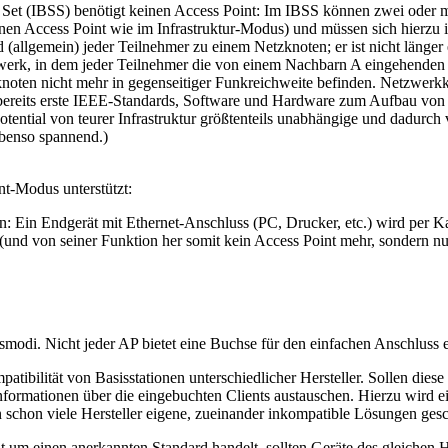
e Set (IBSS) benötigt keinen Access Point: Im IBSS können zwei oder
inen Access Point wie im Infrastruktur-Modus) und müssen sich hierzu 
lgemein) jeder Teilnehmer zu einem Netzknoten; er ist nicht länger 
erk, in dem jeder Teilnehmer die von einem Nachbarn A eingehenden 
ten nicht mehr in gegenseitiger Funkreichweite befinden. Netzwerkk
t bereits erste IEEE-Standards, Software und Hardware zum Aufbau von
ntial von teurer Infrastruktur größtenteils unabhängige und dadurch v
ebenso spannend.)
nt-Modus unterstützt:
: Ein Endgerät mit Ethernet-Anschluss (PC, Drucker, etc.) wird per K
und von seiner Funktion her somit kein Access Point mehr, sondern nu
bsmodi. Nicht jeder AP bietet eine Buchse für den einfachen Anschluss 
patibilität von Basisstationen unterschiedlicher Hersteller. Sollen d
rmationen über die eingebuchten Clients austauschen. Hierzu wird ein N
 schon viele Hersteller eigene, zueinander inkompatible Lösungen gesc
 um einen anerkannten Standard handelt, sollten Geräte des gleichen 