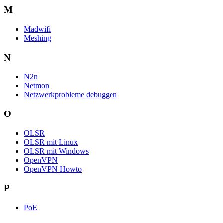
M
Madwifi
Meshing
N
N2n
Netmon
Netzwerkprobleme debuggen
O
OLSR
OLSR mit Linux
OLSR mit Windows
OpenVPN
OpenVPN Howto
P
PoE