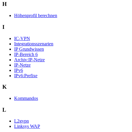
H
Höhenprofil berechnen
I
IC-VPN
Integrationsszenarien
IP Grundwissen
IP-Bereich 6
Archiv:IP-Netze
IP-Netze
IPv6
IPv6:Prefixe
K
Kommandos
L
L2gvpn
Linksys WAP