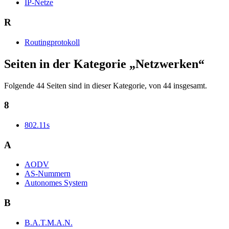
IP-Netze
R
Routingprotokoll
Seiten in der Kategorie „Netzwerken“
Folgende 44 Seiten sind in dieser Kategorie, von 44 insgesamt.
8
802.11s
A
AODV
AS-Nummern
Autonomes System
B
B.A.T.M.A.N.