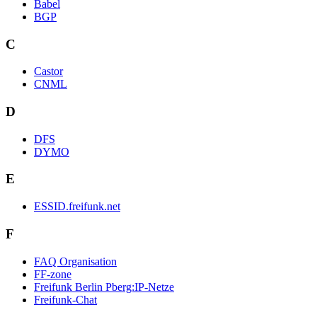
Babel
BGP
C
Castor
CNML
D
DFS
DYMO
E
ESSID.freifunk.net
F
FAQ Organisation
FF-zone
Freifunk Berlin Pberg:IP-Netze
Freifunk-Chat