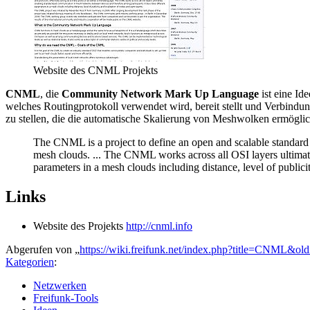
Website des CNML Projekts
CNML
, die
Community Network Mark Up Language
ist eine Id
welches Routingprotokoll verwendet wird, bereit stellt und Verbind
zu stellen, die die automatische Skalierung von Meshwolken ermögli
The CNML is a project to define an open and scalable standard to
mesh clouds. ... The CNML works across all OSI layers ultimat
parameters in a mesh clouds including distance, level of publici
Links
Website des Projekts
http://cnml.info
Abgerufen von „
https://wiki.freifunk.net/index.php?title=CNML&ol
Kategorien
:
Netzwerken
Freifunk-Tools