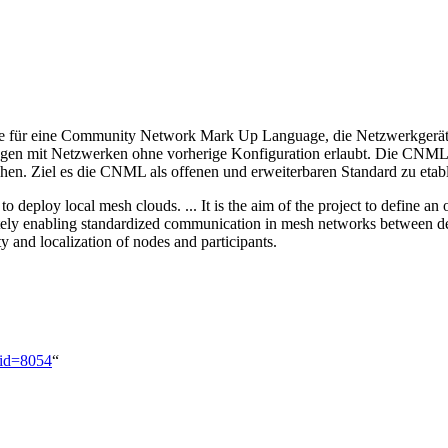
ee für eine Community Network Mark Up Language, die Netzwerkgeräte
ungen mit Netzwerken ohne vorherige Konfiguration erlaubt. Die CNML
chen. Ziel es die CNML als offenen und erweiterbaren Standard zu etab
 deploy local mesh clouds. ... It is the aim of the project to define an 
ely enabling standardized communication in mesh networks between devi
ty and localization of nodes and participants.
did=8054
“