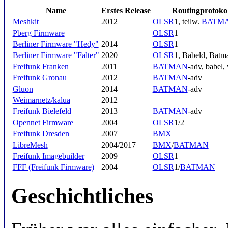
Name
Erstes Release
Routingprotokol
Meshkit
2012
OLSR
1, teilw.
BATM
Pberg Firmware
OLSR
1
Berliner Firmware "Hedy"
2014
OLSR
1
Berliner Firmware "Falter"
2020
OLSR
1, Babeld, Batm
Freifunk Franken
2011
BATMAN
-adv, babel,
Freifunk Gronau
2012
BATMAN
-adv
Gluon
2014
BATMAN
-adv
Weimarnetz/kalua
2012
Freifunk Bielefeld
2013
BATMAN
-adv
Opennet Firmware
2004
OLSR
1/2
Freifunk Dresden
2007
BMX
LibreMesh
2004/2017
BMX
/
BATMAN
Freifunk Imagebuilder
2009
OLSR
1
FFF (Freifunk Firmware)
2004
OLSR
1/
BATMAN
Geschichtliches