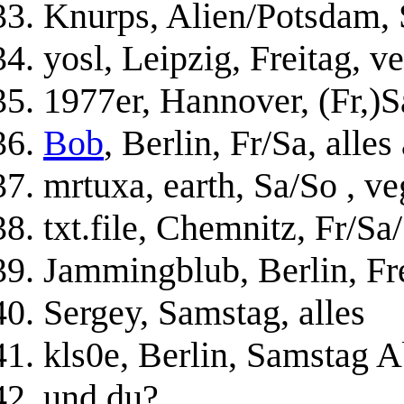
Knurps, Alien/Potsdam, S
yosl, Leipzig, Freitag, v
1977er, Hannover, (Fr,)Sa
Bob
, Berlin, Fr/Sa, alle
mrtuxa, earth, Sa/So , ve
txt.file, Chemnitz, Fr/Sa
Jammingblub, Berlin, Fre
Sergey, Samstag, alles
kls0e, Berlin, Samstag A
und du?