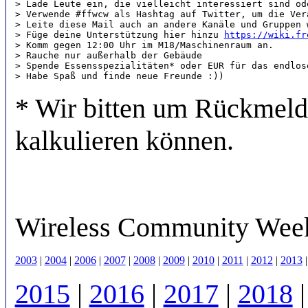
> Lade Leute ein, die vielleicht interessiert sind od
> Verwende #ffwcw als Hashtag auf Twitter, um die Ver
> Leite diese Mail auch an andere Kanäle und Gruppen w
> Füge deine Unterstützung hier hinzu 
https://wiki.fr
> Komm gegen 12:00 Uhr im M18/Maschinenraum an. 

> Rauche nur außerhalb der Gebäude

> Spende Essensspezialitäten* oder EUR für das endlose
* Wir bitten um Rückmeldu
kalkulieren können.
Wireless Community Wee
2003
|
2004
|
2006
|
2007
|
2008
|
2009
|
2010
|
2011
|
2012
|
2013
2015
|
2016
|
2017
|
2018