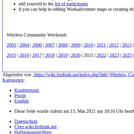
add yourself to the
list of participants
if you can help in editing Workadventure maps or creating 
Wireless Community Weekends
2003
|
2004
|
2006
|
2007
|
2008
|
2009
|
2010
|
2011
|
2012
|
2013
2015
|
2016
|
2017
|
2018
|
2019
|
2020
|
2021
|
2022
|
2023
|
2025
Abgerufen von „
https://wiki.freifunk.net/index.php?title=Wirele
Kategorien
:
Konferenzen
Praxis
English
Diese Seite wurde zuletzt am 15. Mai 2021 um 18:16 Uhr bearb
Datenschutz
Über wiki.freifunk.net
Haftungsausschluss