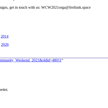
designs, get in touch with us: WCW2021orga@freifunk.space
|
2014
|
2026
ss_Community_Weekend_2021&oldid=48011
“
eitet.