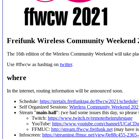
Freifunk Wireless Community Weekend 
The 16th edition of the Wireless Community Weekend will take pla
Use #ffwcw as hashtag on
twitter
.
where
In the internet, routing information will be announced soon.
Schedule:
https://pretalx.freifunktag.de/ffwcw2021/schedule/
Self Organized Sessions:
Wireless Community Weekend 2021
Stream "
main-hall
": (we had some issues this day, so please 
Twitch:
https://www.twitch.tv/remoterheinruhrstage
YouTube:
https://www.youtube.com/channel/UCaCDu
FFMUC:
http://stream.ffwcw.freifunk.net
(may have is
Infoscreen:
https://streaming.ffmuc.net/view/0e88c455-236