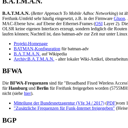
B.A.T.M.A.N.
B.A.T.M.A.N.
(
Better Approach To Mobile Adhoc Networking
) ist 
Freifunk-Umfeld sehr häufig eingesetzt, z.B. in der Firmware
Gluon
.
MAC-Ebene bzw. auf Ebene der Ethernet-Frames (
OSI
Layer 2). Di
OLSR keine eigenen Interfaces erzeugt, sondern lediglich die Routen 
laufen können; Nachteil ist, dass batman-adv zur Zeit nur unter Linux
Projekt-Homepage
BATMAN-Konfiguration
für batman-adv
B.A.T.M.A.N.
auf Wikipedia
Archiv:B.A.T.M.A.N.
- alter lokaler Wiki-Artikel, überarbeitu
BFWA
Die
BFWA-Frequenzen
sind für "Broadband Fixed Wireless Access
für
Hamburg
und
Berlin
für Freifunk freigegeben worden (5755M
nicht (siehe
hier
).
Mitteilung der Bundesnetzagentur (Vfg 34 / 2017)
(
PDF
)vom 1
"Zusätzliche Frequenzen für Funk-Internet freigegeben"
(Heise
BGP