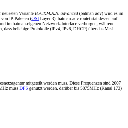
er neuesten Variante
B.A.T.M.A.N. advanced
(batman-adv) wird es im
von IP-Paketen (
OSI
Layer 3). batman-adv routet stattdessen auf
und im batman-eigenen Netzwerk-Interface verborgen, während
rem, dass beliebige Protokolle (IPv4, IPv6, DHCP) über das Mesh
snetzagentur mitgeteilt werden muss. Diese Frequenzen sind 2007
0MHz muss
DFS
genutzt werden, darüber bis 5875MHz (Kanal 173)