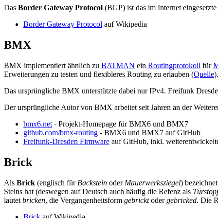
Das
Border Gateway Protocol
(BGP) ist das im Internet eingesetzt
Border Gateway Protocol
auf Wikipedia
BMX
BMX implementiert ähnlich zu
BATMAN
ein
Routingprotokoll
für
M
Erweiterungen zu testen und flexibleres Routing zu erlauben (
Quelle
)
Das ursprüngliche BMX unterstützte dabei nur IPv4. Freifunk Dresden 
Der ursprüngliche Autor von BMX arbeitet seit Jahren an der Weiter
bmx6.net
- Projekt-Homepage für BMX6 und BMX7
github.com/bmx-routing
- BMX6 und BMX7 auf GitHub
Freifunk-Dresden Firmware
auf GitHub, inkl. weiterentwickel
Brick
Als
Brick
(englisch für
Backstein
oder
Mauerwerksziegel
) bezeichne
Steins hat (deswegen auf Deutsch auch häufig die Refenz als
Türstop
lautet
bricken
, die Vergangenheitsform
gebrickt
oder
gebricked
. Die 
Brick
auf Wikipedia