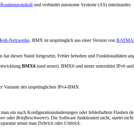
e
Routingprotokoll
und verbindet autonome Systeme (AS) miteinander.
esh-Netzwerke
. BMX ist ursprünglich aus einer Version von
BATMA
.
hat diesen Stand fortgesetzt, Fehler behoben und Funktionalitäten ang
entwicklung
BMX6
(und neuer). BMX6 und neuer unterstützt IPv6 und 
ter Variante des ursprünglichen IPv4-BMX
t man ein nach Konfigurationsänderungen oder fehlerhaftem Flashen d
per
oder
Briefbeschwerer
). Die Software funktioniert nicht, startet nic
Reparatur nennt man
Debrick
oder
Unbrick
.