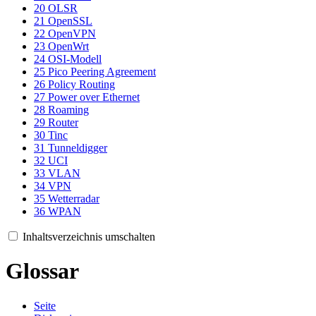
20
OLSR
21
OpenSSL
22
OpenVPN
23
OpenWrt
24
OSI-Modell
25
Pico Peering Agreement
26
Policy Routing
27
Power over Ethernet
28
Roaming
29
Router
30
Tinc
31
Tunneldigger
32
UCI
33
VLAN
34
VPN
35
Wetterradar
36
WPAN
Inhaltsverzeichnis umschalten
Glossar
Seite