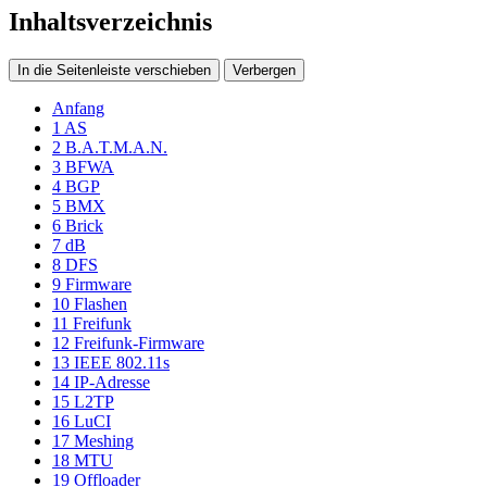
Inhaltsverzeichnis
In die Seitenleiste verschieben
Verbergen
Anfang
1
AS
2
B.A.T.M.A.N.
3
BFWA
4
BGP
5
BMX
6
Brick
7
dB
8
DFS
9
Firmware
10
Flashen
11
Freifunk
12
Freifunk-Firmware
13
IEEE 802.11s
14
IP-Adresse
15
L2TP
16
LuCI
17
Meshing
18
MTU
19
Offloader