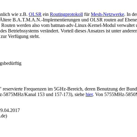
ähnlich wie z.B.
OLSR
ein
Routingprotokoll
für
Mesh-Netzwerke
. In d
 Ältere B.A.T.M.A.N.-Implementierungen und OLSR routen auf Ebene 
e Routen werden also vom batman-adv-Linux-Kernel-Modul verwaltet 
des Betriebssystems verändert. Vorteil dieses Ansatzes ist unter ande
 zur Verfügung steht.
ngsbedürftig
" reservierte Frequenzen im 5GHz-Bereich, deren Benutzung der Bunde
Hz-5875MHz/Kanal 153 und 157-173), siehe
hier
. Von 5755MHz-585
9.04.2017
.de)