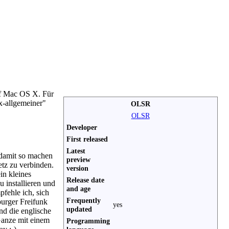
auf Mac OS X. Für
x-allgemeiner"
OLSR
OLSR
Developer
First released
Latest
 damit so machen
preview
etz zu verbinden.
version
in kleines
Release date
 installieren und
and age
fehle ich, sich
Frequently
burger Freifunk
yes
updated
nd die englische
 Ganze mit einem
Programming