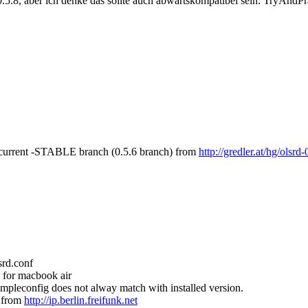
, aber ich denke das sollte auch abwärtskompatibel sein. TryAndPra
e current -STABLE branch (0.5.6 branch) from
http://gredler.at/hg/olsrd-
lsrd.conf
n0 for macbook air
xampleconfig does not alway match with installed version.
a from
http://ip.berlin.freifunk.net