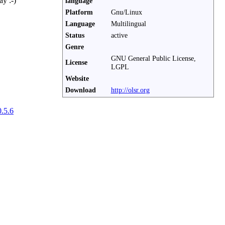
y :-)
language
Platform
Gnu/Linux
Language
Multilingual
Status
active
Genre
GNU General Public License,
License
LGPL
Website
Download
http://olsr.org
0.5.6