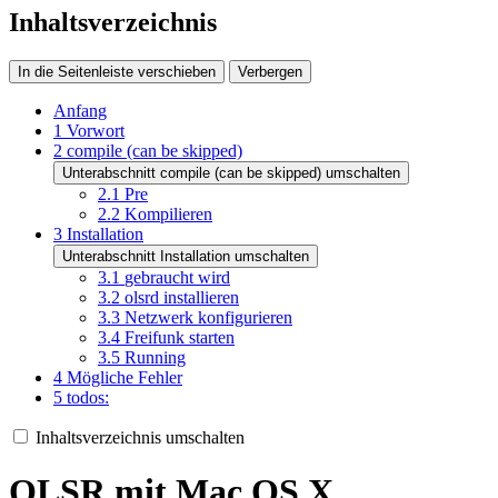
Inhaltsverzeichnis
In die Seitenleiste verschieben
Verbergen
Anfang
1
Vorwort
2
compile (can be skipped)
Unterabschnitt compile (can be skipped) umschalten
2.1
Pre
2.2
Kompilieren
3
Installation
Unterabschnitt Installation umschalten
3.1
gebraucht wird
3.2
olsrd installieren
3.3
Netzwerk konfigurieren
3.4
Freifunk starten
3.5
Running
4
Mögliche Fehler
5
todos:
Inhaltsverzeichnis umschalten
OLSR mit Mac OS X