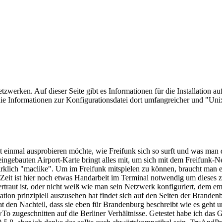
tzwerken. Auf dieser Seite gibt es Informationen für die Installation 
die Informationen zur Konfigurationsdatei dort umfangreicher und "Uni
cht einmal ausprobieren möchte, wie Freifunk sich so surft und was man
eingebauten Airport-Karte bringt alles mit, um sich mit dem Freifunk-N
irklich "maclike". Um im Freifunk mitspielen zu können, braucht man e
Zeit ist hier noch etwas Handarbeit im Terminal notwendig um dieses zu
traut ist, oder nicht weiß wie man sein Netzwerk konfiguriert, dem emp
tion prinzipiell auszusehen hat findet sich auf den Seiten der Branden
t den Nachteil, dass sie eben für Brandenburg beschreibt wie es geht u
wTo zugeschnitten auf die Berliner Verhältnisse. Getestet habe ich das