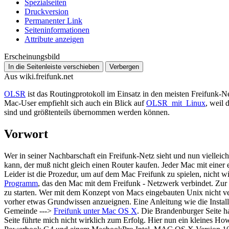
Spezialseiten
Druckversion
Permanenter Link
Seiten­­informationen
Attribute anzeigen
Erscheinungsbild
In die Seitenleiste verschieben
Verbergen
Aus wiki.freifunk.net
OLSR
ist das Routingprotokoll im Einsatz in den meisten Freifunk-Ne
Mac-User empfiehlt sich auch ein Blick auf
OLSR_mit_Linux
, weil 
sind und größtenteils übernommen werden können.
Vorwort
Wer in seiner Nachbarschaft ein Freifunk-Netz sieht und nun viellei
kann, der muß nicht gleich einen Router kaufen. Jeder Mac mit einer 
Leider ist die Prozedur, um auf dem Mac Freifunk zu spielen, nicht w
Programm
, das den Mac mit dem Freifunk - Netzwerk verbindet. Zur 
zu starten. Wer mit dem Konzept von Macs eingebauten Unix nicht ver
vorher etwas Grundwissen anzueignen. Eine Anleitung wie die Installa
Gemeinde --->
Freifunk unter Mac OS X
. Die Brandenburger Seite ha
Seite führte mich nicht wirklich zum Erfolg. Hier nun ein kleines Ho