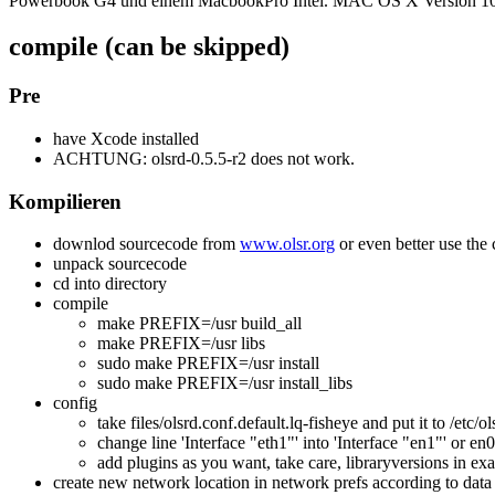
Powerbook G4 und einem MacbookPro Intel. MAC OS X Version 10.5.8
compile (can be skipped)
Pre
have Xcode installed
ACHTUNG: olsrd-0.5.5-r2 does not work.
Kompilieren
downlod sourcecode from
www.olsr.org
or even better use th
unpack sourcecode
cd into directory
compile
make PREFIX=/usr build_all
make PREFIX=/usr libs
sudo make PREFIX=/usr install
sudo make PREFIX=/usr install_libs
config
take files/olsrd.conf.default.lq-fisheye and put it to /etc/o
change line 'Interface "eth1"' into 'Interface "en1"' or e
add plugins as you want, take care, libraryversions in e
create new network location in network prefs according to dat