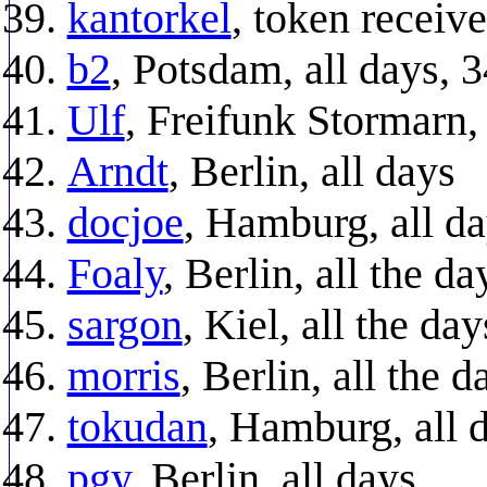
kantorkel
, token receiv
b2
, Potsdam, all days,
Ulf
, Freifunk Stormarn,
Arndt
, Berlin, all days
docjoe
, Hamburg, all 
Foaly
, Berlin, all the 
sargon
, Kiel, all the d
morris
, Berlin, all the
tokudan
, Hamburg, all 
pgy
, Berlin, all days