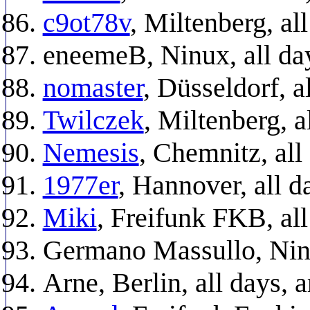
c9ot78v
, Miltenberg, a
eneemeB, Ninux, all da
nomaster
, Düsseldorf, a
Twilczek
, Miltenberg, 
Nemesis
, Chemnitz, all
1977er
, Hannover, all d
Miki
, Freifunk FKB, al
Germano Massullo, Ninu
Arne, Berlin, all days