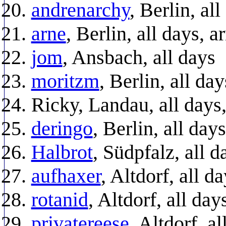
andrenarchy
, Berlin, al
arne
, Berlin, all days, 
jom
, Ansbach, all days
moritzm
, Berlin, all day
Ricky, Landau, all day
deringo
, Berlin, all days
Halbrot
, Südpfalz, all d
aufhaxer
, Altdorf, all
rotanid
, Altdorf, all da
privatereese
, Altdorf, al