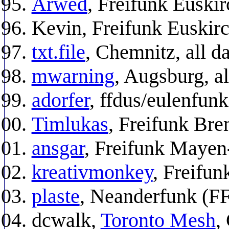
Arwed
, Freifunk Euski
Kevin, Freifunk Euskir
txt.file
, Chemnitz, all d
mwarning
, Augsburg, al
adorfer
, ffdus/eulenfun
Timlukas
, Freifunk Br
ansgar
, Freifunk Maye
kreativmonkey
, Freifu
plaste
, Neanderfunk (F
dcwalk,
Toronto Mesh
,