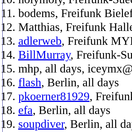
bodems, Freifunk Bielef
Matthias, Freifunk Hall
adlerweb
, Freifunk MYK
BillMurray
, Freifunk-S
mhp, all days, iceymx
flash
, Berlin, all days
pkoerner81929
, Freifu
efa
, Berlin, all days
soupdiver
, Berlin, all d