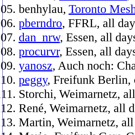
benhylau,
Toronto Mes
pberndro
, FFRL, all da
dan_nrw
, Essen, all day
procurvr
, Essen, all day
yanosz
, Auch noch: Cha
peggy
, Freifunk Berlin
Storchi, Weimarnetz, al
René, Weimarnetz, all 
Martin, Weimarnetz, all