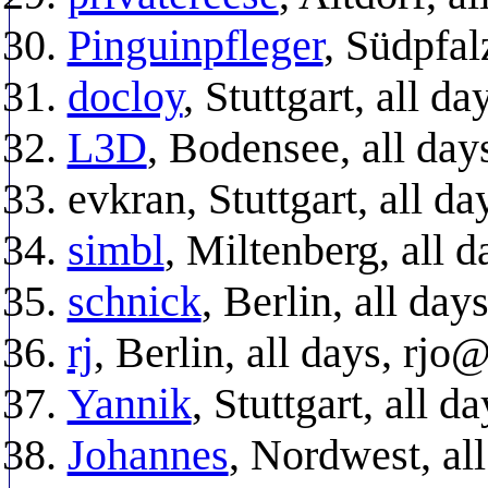
Pinguinpfleger
, Südpfal
docloy
, Stuttgart, all da
L3D
, Bodensee, all day
evkran, Stuttgart, all da
simbl
, Miltenberg, all d
schnick
, Berlin, all da
rj
, Berlin, all days, rj
Yannik
, Stuttgart, all
Johannes
, Nordwest, al