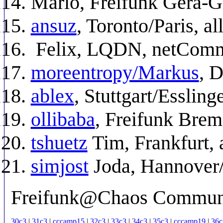
Mario, Freifunk Gera-G
ansuz
, Toronto/Paris, al
Felix, LQDN, netCom
moreentropy/Markus
, 
ablex
, Stuttgart/Essling
ollibaba
, Freifunk Brem
tshuetz
Tim, Frankfurt, 
simjost
Joda, Hannover/
Freifunk@Chaos Communi
30c3
|
31c3
|
cccamp15
|
32c3
|
33c3
|
34c3
|
35c3
|
cccamp19
|
36c