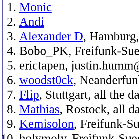
Monic
Andi
Alexander D
, Hamburg, 
Bobo_PK, Freifunk-Sued
erictapen, justin.humm
woodst0ck
, Neanderfunk
Flip
, Stuttgart, all the d
Mathias
, Rostock, all d
Kemisolon
, Freifunk-S
holymoly, Freifunk-Sued