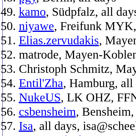
kamo
, Südpfalz, all da
niyawe
, Freifunk MYK, 
Elias.zervudakis
, Mayen
matrode, Mayen-Koblen
Christoph Schmitz, May
Entil'Zha
, Hamburg, all
NukeUS
, LK OHZ, FFNo
csbensheim
, Bensheim,
Isa
, all days, isa@schee