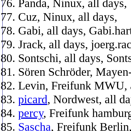
Panda, Ninux, all days,
Cuz, Ninux, all days,
Gabi, all days, Gabi.ha
Jrack, all days, joerg.r
Sontschi, all days, So
Sören Schröder, Mayen-
Levin, Freifunk MWU, a
picard
, Nordwest, all d
percy
, Freifunk hamburg
Sascha
, Freifunk Berlin,