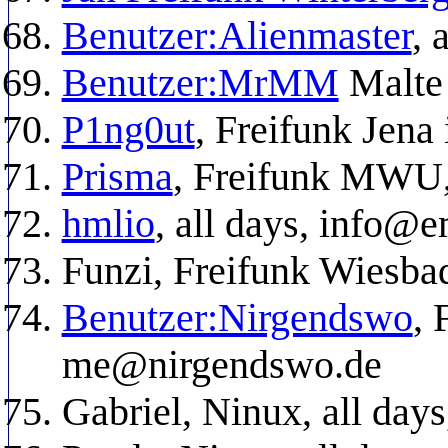
Benutzer:Alienmaster
, 
Benutzer:MrMM
Malte 
P1ng0ut
, Freifunk Jena 
Prisma
, Freifunk MWU,
hmlio
, all days, info@
Funzi, Freifunk Wiesbad
Benutzer:Nirgendswo
, 
me@nirgendswo.de
Gabriel, Ninux, all days