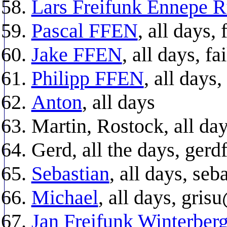
Lars Freifunk Ennepe R
Pascal FFEN
, all days
Jake FFEN
, all days, 
Philipp FFEN
, all days, .
Anton
, all days
Martin, Rostock, all da
Gerd, all the days, ge
Sebastian
, all days, se
Michael
, all days, gri
Jan Freifunk Winterber