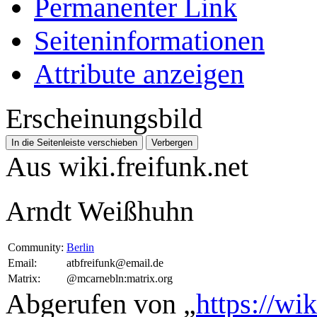
Permanenter Link
Seiten­­informationen
Attribute anzeigen
Erscheinungsbild
In die Seitenleiste verschieben
Verbergen
Aus wiki.freifunk.net
Arndt Weißhuhn
Community:
Berlin
Email:
atbfreifunk@email.de
Matrix:
@mcarnebln:matrix.org
Abgerufen von „
https://wi