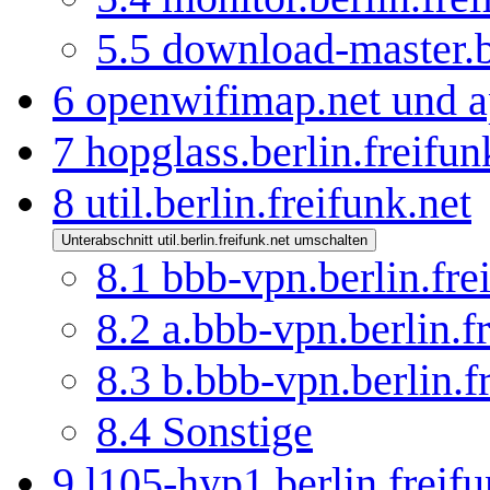
5.5
download-master.be
6
openwifimap.net und a
7
hopglass.berlin.freifun
8
util.berlin.freifunk.net
Unterabschnitt util.berlin.freifunk.net umschalten
8.1
bbb-vpn.berlin.fre
8.2
a.bbb-vpn.berlin.f
8.3
b.bbb-vpn.berlin.f
8.4
Sonstige
9
l105-hyp1.berlin.freifu