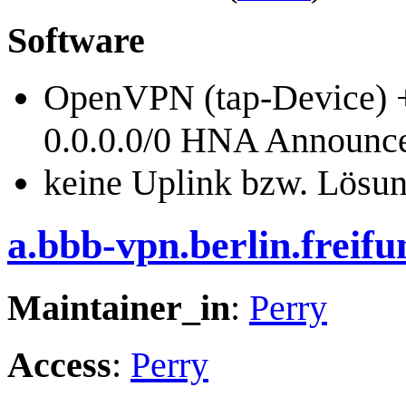
Software
OpenVPN (tap-Device) +
0.0.0.0/0 HNA Announc
keine Uplink bzw. Lösun
a.bbb-vpn.berlin.freifu
Maintainer_in
:
Perry
Access
:
Perry