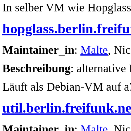
In selber VM wie Hopglass 
hopglass.berlin.freif
Maintainer_in
:
Malte
, Ni
Beschreibung
: alternativ
Läuft als Debian-VM auf a
util.berlin.freifunk.ne
Maintainer_in
:
Malte
, Ni