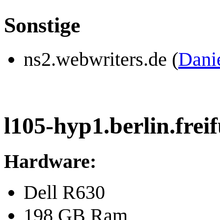
Sonstige
ns2.webwriters.de (
Dani
l105-hyp1.berlin.frei
Hardware:
Dell R630
198 GB Ram