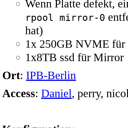
Wenn Platte defekt, e
entf
rpool mirror-0
hat)
1x 250GB NVME für 
1x8TB ssd für Mirror
Ort
:
IPB-Berlin
Access
:
Daniel
, perry, nico