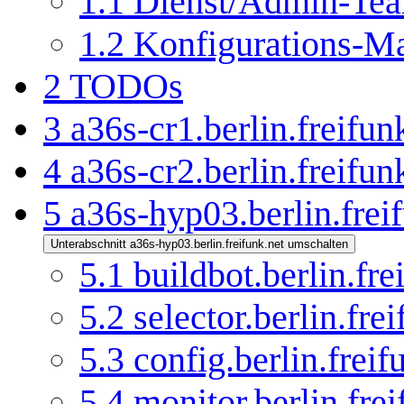
1.1
Dienst/Admin-Te
1.2
Konfigurations-Ma
2
TODOs
3
a36s-cr1.berlin.freifun
4
a36s-cr2.berlin.freifun
5
a36s-hyp03.berlin.frei
Unterabschnitt a36s-hyp03.berlin.freifunk.net umschalten
5.1
buildbot.berlin.fre
5.2
selector.berlin.fre
5.3
config.berlin.freif
5.4
monitor.berlin.frei