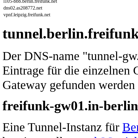
l105-bbb.berlin.freifunk.net
dns02.as208772.net
vpnf.leipzig.freifunk.net
tunnel.berlin.freifunk
Der DNS-name "tunnel-gw.b
Eintrage für die einzelnen
Gateway gefunden werden 
freifunk-gw01.in-berlin
Eine Tunnel-Instanz für
Be