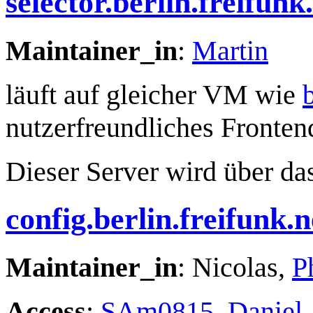
selector.berlin.freifunk
Maintainer_in
:
Martin
läuft auf gleicher VM wie
nutzerfreundliches Fronten
Dieser Server wird über da
config.berlin.freifunk.n
Maintainer_in
: Nicolas,
P
Access
:
SAm0815
,
Daniel