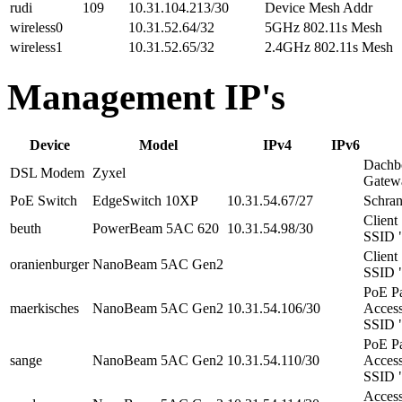
rudi
109
10.31.104.213/30
Device Mesh Addr
wireless0
10.31.52.64/32
5GHz 802.11s Mesh
wireless1
10.31.52.65/32
2.4GHz 802.11s Mesh
Management IP's
Device
Model
IPv4
IPv6
Dachb
DSL Modem
Zyxel
Gatew
PoE Switch
EdgeSwitch 10XP
10.31.54.67/27
Schra
Client
beuth
PowerBeam 5AC 620
10.31.54.98/30
SSID "
Client
oranienburger
NanoBeam 5AC Gen2
SSID "
PoE Pa
maerkisches
NanoBeam 5AC Gen2
10.31.54.106/30
Access
SSID "
PoE Pa
sange
NanoBeam 5AC Gen2
10.31.54.110/30
Access
SSID "
Access