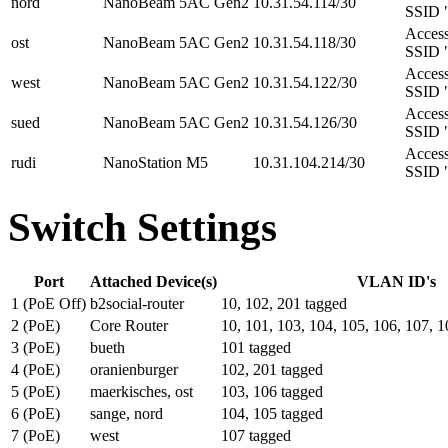
nord
NanoBeam 5AC Gen2
10.31.54.114/30
SSID "
Access
ost
NanoBeam 5AC Gen2
10.31.54.118/30
SSID "
Access
west
NanoBeam 5AC Gen2
10.31.54.122/30
SSID "
Access
sued
NanoBeam 5AC Gen2
10.31.54.126/30
SSID "
Access
rudi
NanoStation M5
10.31.104.214/30
SSID "
Switch Settings
Port
Attached Device(s)
VLAN ID's
1 (PoE Off)
b2social-router
10, 102, 201 tagged
2 (PoE)
Core Router
10, 101, 103, 104, 105, 106, 107, 1
3 (PoE)
bueth
101 tagged
4 (PoE)
oranienburger
102, 201 tagged
5 (PoE)
maerkisches, ost
103, 106 tagged
6 (PoE)
sange, nord
104, 105 tagged
7 (PoE)
west
107 tagged