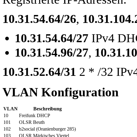
10.31.54.64/26
,
10.31.104.
10.31.54.64/27
IPv4 DH
10.31.54.96/27
,
10.31.1
10.31.52.64/31
2 * /32 IPv
VLAN Konfiguration
VLAN
Beschreibung
10
Freifunk DHCP
101
OLSR Beuth
102
b2social (Oranienburger 285)
103
OLSR Märkisches Viertel