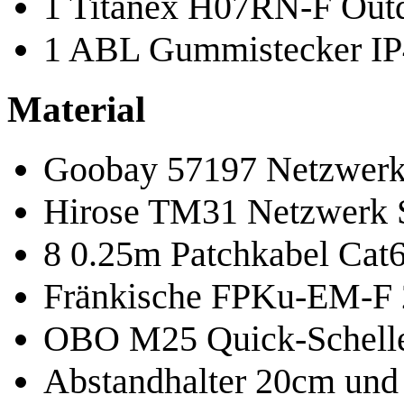
1 Titanex H07RN-F Out
1 ABL Gummistecker IP
Material
Goobay 57197 Netzwerk
Hirose TM31 Netzwerk 
8 0.25m Patchkabel Cat
Fränkische FPKu-EM-F 
OBO M25 Quick-Schell
Abstandhalter 20cm un