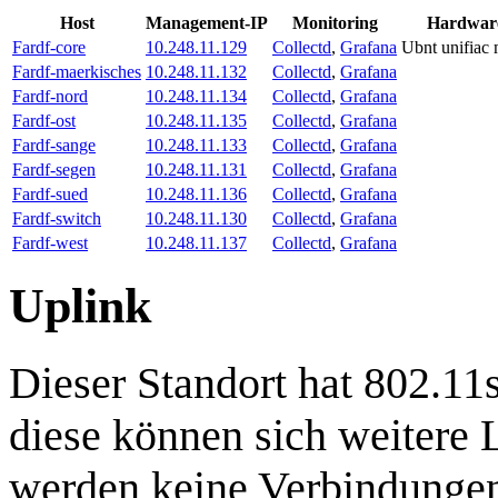
Host
Management-IP
Monitoring
Hardwar
Fardf-core
10.248.11.129
Collectd
,
Grafana
Ubnt unifiac
Fardf-maerkisches
10.248.11.132
Collectd
,
Grafana
Fardf-nord
10.248.11.134
Collectd
,
Grafana
Fardf-ost
10.248.11.135
Collectd
,
Grafana
Fardf-sange
10.248.11.133
Collectd
,
Grafana
Fardf-segen
10.248.11.131
Collectd
,
Grafana
Fardf-sued
10.248.11.136
Collectd
,
Grafana
Fardf-switch
10.248.11.130
Collectd
,
Grafana
Fardf-west
10.248.11.137
Collectd
,
Grafana
Uplink
Dieser Standort hat 802.11
diese können sich weitere
werden keine Verbindungen