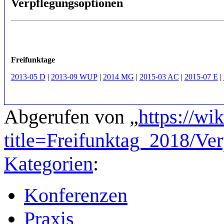
Verpflegungsoptionen
Freifunktage
2013-05 D
|
2013-09 WUP
|
2014 MG
|
2015-03 AC
|
2015-07 E
|
Abgerufen von „
https://wi
title=Freifunktag_2018/V
Kategorien
:
Konferenzen
Praxis