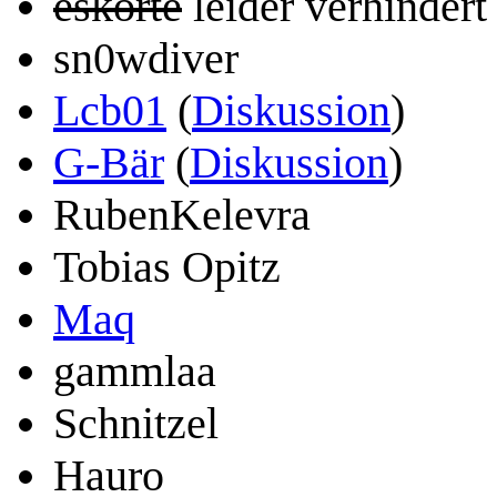
eskorte
leider verhindert
sn0wdiver
Lcb01
(
Diskussion
)
G-Bär
(
Diskussion
)
RubenKelevra
Tobias Opitz
Maq
gammlaa
Schnitzel
Hauro