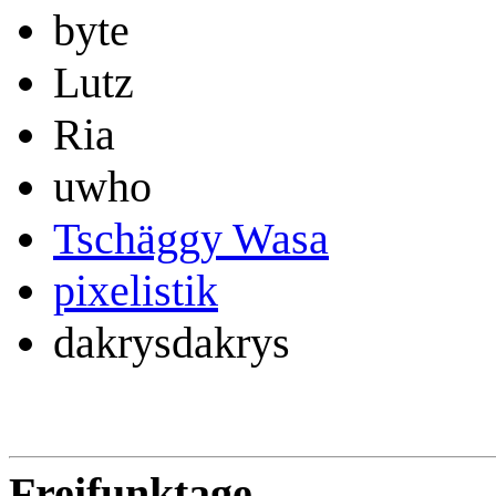
byte
Lutz
Ria
uwho
Tschäggy Wasa
pixelistik
dakrysdakrys
Freifunktage