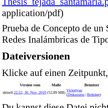
Thesis_tejada_santamaria.
application/pdf
)
Prueba de Concepto de un S
Redes Inalámbricas de Ti
Dateiversionen
Klicke auf einen Zeitpunkt
Version vom
Maße
Benutzer
Victortyau
aktuell
22:22, 30. Nov. 2010
(52,89 MB)
(
Diskussion
|
Beiträge
)
Du kannst diese Datei nich