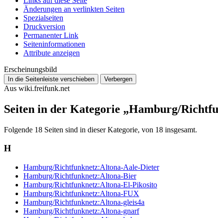
Links auf diese Seite
Änderungen an verlinkten Seiten
Spezialseiten
Druckversion
Permanenter Link
Seiten­­informationen
Attribute anzeigen
Erscheinungsbild
In die Seitenleiste verschieben
Verbergen
Aus wiki.freifunk.net
Seiten in der Kategorie „Hamburg/Richtf
Folgende 18 Seiten sind in dieser Kategorie, von 18 insgesamt.
H
Hamburg/Richtfunknetz:Altona-Aale-Dieter
Hamburg/Richtfunknetz:Altona-Bier
Hamburg/Richtfunknetz:Altona-El-Pikosito
Hamburg/Richtfunknetz:Altona-FUX
Hamburg/Richtfunknetz:Altona-gleis4a
Hamburg/Richtfunknetz:Altona-gnarf