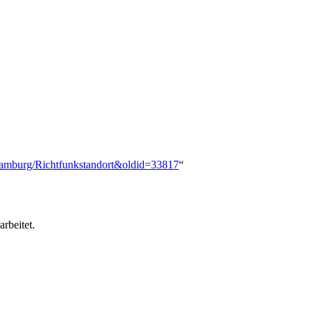
e:Hamburg/Richtfunkstandort&oldid=33817
“
rbeitet.