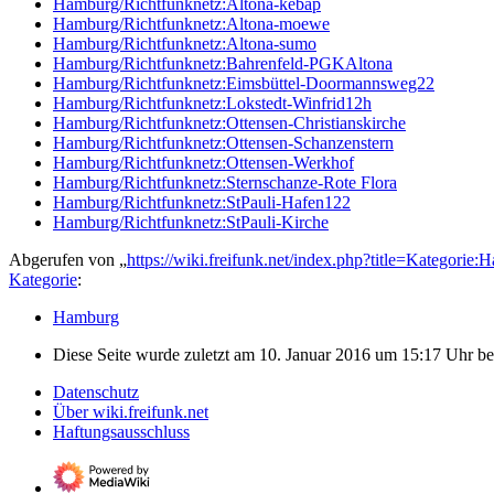
Hamburg/Richtfunknetz:Altona-kebap
Hamburg/Richtfunknetz:Altona-moewe
Hamburg/Richtfunknetz:Altona-sumo
Hamburg/Richtfunknetz:Bahrenfeld-PGKAltona
Hamburg/Richtfunknetz:Eimsbüttel-Doormannsweg22
Hamburg/Richtfunknetz:Lokstedt-Winfrid12h
Hamburg/Richtfunknetz:Ottensen-Christianskirche
Hamburg/Richtfunknetz:Ottensen-Schanzenstern
Hamburg/Richtfunknetz:Ottensen-Werkhof
Hamburg/Richtfunknetz:Sternschanze-Rote Flora
Hamburg/Richtfunknetz:StPauli-Hafen122
Hamburg/Richtfunknetz:StPauli-Kirche
Abgerufen von „
https://wiki.freifunk.net/index.php?title=Kategori
Kategorie
:
Hamburg
Diese Seite wurde zuletzt am 10. Januar 2016 um 15:17 Uhr bea
Datenschutz
Über wiki.freifunk.net
Haftungsausschluss