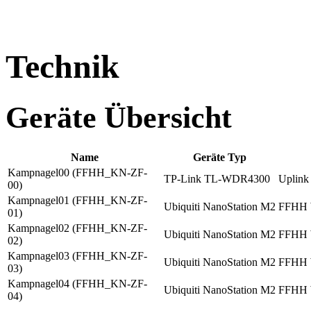
Technik
Geräte Übersicht
Name
Geräte Typ
Kampnagel00 (FFHH_KN-ZF-
TP-Link TL-WDR4300
Uplink
00)
Kampnagel01 (FFHH_KN-ZF-
Ubiquiti NanoStation M2
FFHH
01)
Kampnagel02 (FFHH_KN-ZF-
Ubiquiti NanoStation M2
FFHH
02)
Kampnagel03 (FFHH_KN-ZF-
Ubiquiti NanoStation M2
FFHH
03)
Kampnagel04 (FFHH_KN-ZF-
Ubiquiti NanoStation M2
FFHH
04)