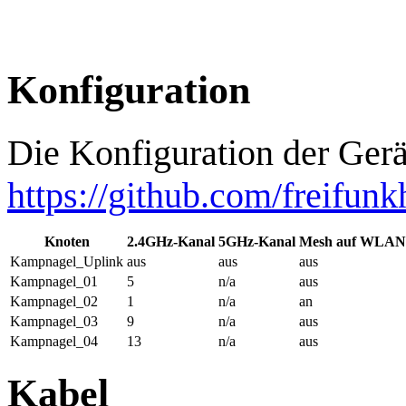
Konfiguration
Die Konfiguration der Gerät
https://github.com/freifu
Knoten
2.4GHz-Kanal
5GHz-Kanal
Mesh auf WLAN
Kampnagel_Uplink
aus
aus
aus
Kampnagel_01
5
n/a
aus
Kampnagel_02
1
n/a
an
Kampnagel_03
9
n/a
aus
Kampnagel_04
13
n/a
aus
Kabel