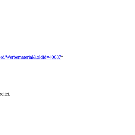
_Nord/Werbematerial&oldid=40687
“
eitet.