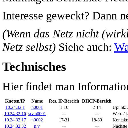
Interesse geweckt? Dann n
(Wenn das Netz nicht (wirk
Netz selbst)
Siehe auch:
Wa
Technisches
Hier findet man Informatio
Knoten/IP
Name
Res. IP-Bereich
DHCP-Bereich
10.24.32.1
n0001
1-16
2-14
Uplink: 
10.24.32.16
srv.n0001
---
---
Web- / J
10.24.32.17
n0002
17-31
18-30
Kontakt
10.24.32.32
n.v.
---
---
Nächste 