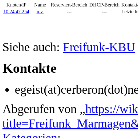
Knoten/IP
Name
Reserviert-Bereich
DHCP-Bereich
Kontakt
10.24.47.254
n.v.
---
---
Letzte f
Siehe auch:
Freifunk-KBU
Kontakte
egeist(at)cerberon(dot)ne
Abgerufen von „
https://wi
title=Freifunk_Marmagen
Kategorien
: