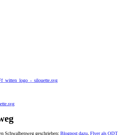
_witten_logo_-_silouette.svg
tte.svg
weg
den Schwalbenweg geschrieben:
Blogpost dazu
,
Flyer als ODT