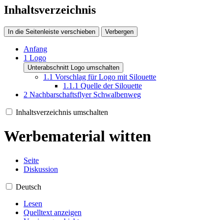
Inhaltsverzeichnis
In die Seitenleiste verschieben
Verbergen
Anfang
1
Logo
Unterabschnitt Logo umschalten
1.1
Vorschlag für Logo mit Silouette
1.1.1
Quelle der Silouette
2
Nachbarschaftsflyer Schwalbenweg
Inhaltsverzeichnis umschalten
Werbematerial witten
Seite
Diskussion
Deutsch
Lesen
Quelltext anzeigen