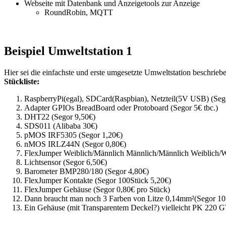
Webseite mit Datenbank und Anzeigetools zur Anzeige
RoundRobin, MQTT
Beispiel Umweltstation 1
Hier sei die einfachste und erste umgesetzte Umweltstation beschrieben
Stückliste:
RaspberryPi(egal), SDCard(Raspbian), Netzteil(5V USB) (Sego
Adapter GPIOs BreadBoard oder Protoboard (Segor 5€ tbc.)
DHT22 (Segor 9,50€)
SDS011 (Alibaba 30€)
pMOS IRF5305 (Segor 1,20€)
nMOS IRLZ44N (Segor 0,80€)
FlexJumper Weiblich/Männlich Männlich/Männlich Weiblich/Wei
Lichtsensor (Segor 6,50€)
Barometer BMP280/180 (Segor 4,80€)
FlexJumper Kontakte (Segor 100Stück 5,20€)
FlexJumper Gehäuse (Segor 0,80€ pro Stück)
Dann braucht man noch 3 Farben von Litze 0,14mm²(Segor 10
Ein Gehäuse (mit Transparentem Deckel?) vielleicht PK 220 G