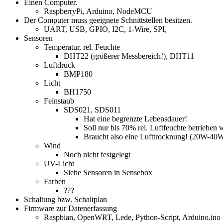
Einen Computer.
RaspberryPi, Arduino, NodeMCU
Der Computer muss geeignete Schnittstellen besitzen.
UART, USB, GPIO, I2C, 1-Wire, SPI,
Sensoren
Temperatur, rel. Feuchte
DHT22 (größerer Messbereich!), DHT11
Luftdruck
BMP180
Licht
BH1750
Feinstaub
SDS021, SDS011
Hat eine begrenzte Lebensdauer!
Soll nur bis 70% rel. Luftfeuchte betrieben 
Braucht also eine Lufttrocknung! (20W-4
Wind
Noch nicht festgelegt
UV-Licht
Siehe Sensoren in Sensebox
Farben
???
Schaltung bzw. Schaltplan
Firmware zur Datenerfassung
Raspbian, OpenWRT, Lede, Python-Script, Arduino.ino