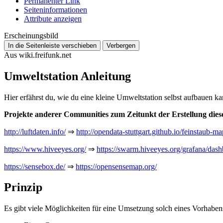
Permanenter Link
Seiten­­informationen
Attribute anzeigen
Erscheinungsbild
In die Seitenleiste verschieben
Verbergen
Aus wiki.freifunk.net
Umweltstation Anleitung
Hier erfährst du, wie du eine kleine Umweltstation selbst aufbauen 
Projekte anderer Communities zum Zeitunkt der Erstellung diese
http://luftdaten.info/
⇒
http://opendata-stuttgart.github.io/feinstaub-ma
https://www.hiveeyes.org/
⇒
https://swarm.hiveeyes.org/grafana/d
https://sensebox.de/
⇒
https://opensensemap.org/
Prinzip
Es gibt viele Möglichkeiten für eine Umsetzung solch eines Vorhaben