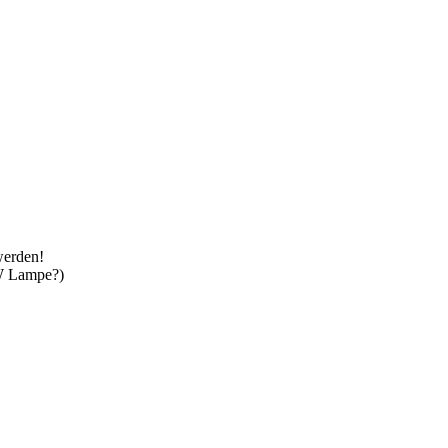
werden!
0W Lampe?)