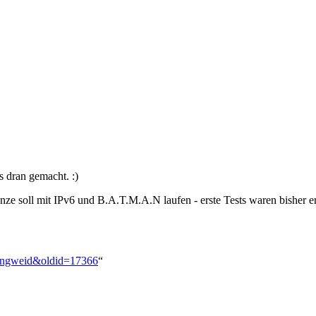
s dran gemacht. :)
ze soll mit IPv6 und B.A.T.M.A.N laufen - erste Tests waren bisher er
_Langweid&oldid=17366
“