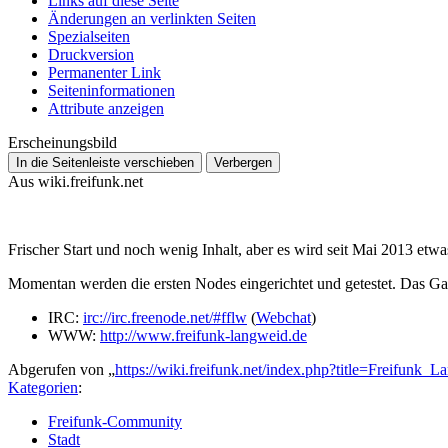
Links auf diese Seite
Änderungen an verlinkten Seiten
Spezialseiten
Druckversion
Permanenter Link
Seiten­­informationen
Attribute anzeigen
Erscheinungsbild
In die Seitenleiste verschieben
Verbergen
Aus wiki.freifunk.net
Frischer Start und noch wenig Inhalt, aber es wird seit Mai 2013 etwa
Momentan werden die ersten Nodes eingerichtet und getestet. Das Gan
IRC:
irc://irc.freenode.net/#fflw
(
Webchat
)
WWW:
http://www.freifunk-langweid.de
Abgerufen von „
https://wiki.freifunk.net/index.php?title=Freifunk
Kategorien
:
Freifunk-Community
Stadt