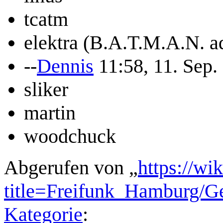
tcatm
elektra (B.A.T.M.A.N. a
--
Dennis
11:58, 11. Sep
sliker
martin
woodchuck
Abgerufen von „
https://wi
title=Freifunk_Hamburg/
Kategorie
: