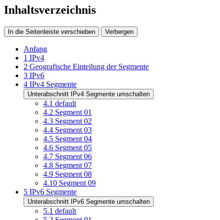
Inhaltsverzeichnis
In die Seitenleiste verschieben
Verbergen
Anfang
1
IPv4
2
Geografische Einteilung der Segmente
3
IPv6
4
IPv4 Segmente
Unterabschnitt IPv4 Segmente umschalten
4.1
default
4.2
Segment 01
4.3
Segment 02
4.4
Segment 03
4.5
Segment 04
4.6
Segment 05
4.7
Segment 06
4.8
Segment 07
4.9
Segment 08
4.10
Segment 09
5
IPv6 Segmente
Unterabschnitt IPv6 Segmente umschalten
5.1
default
5.2
Segment 01