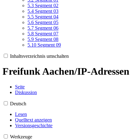
5.3
Segment 02
5.4
Segment 03
5.5
Segment 04
5.6
Segment 05
5.7
Segment 06
5.8
Segment 07
5.9
Segment 08
5.10
Segment 09
Inhaltsverzeichnis umschalten
Freifunk Aachen/IP-Adressen
Seite
Diskussion
Deutsch
Lesen
Quelltext anzeigen
Versionsgeschichte
Werkzeuge